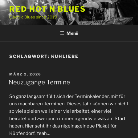
Zum
RED HOT N BLUES
Inhalt
Electric Blues since 2019
springen
Menü
SCHLAGWORT:
KUHLIEBE
VERÖFFENTLICHT
MÄRZ 2, 2026
AM
Neuzugänge Termine
So ganz langsam füllt sich der Terminkalender, mit für
uns machbaren Terminen. Dieses Jahr können wir nicht
so viel spielen weil einer viel arbeitet, einer viel
heiratet und zwei auch immer irgendwie was am Start
haben. Hier seht ihr das nigelnagelneue Plakat für
Küpfendorf. Yeah…