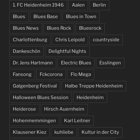
1. FC Heidenheim 1946
Aalen
Berlin
Blues
Blues Base
Blues in Town
Blues News
Blues Rock
Bluesrock
Charlottenburg
Chris Leipold
countryside
Dankeschön
Delightful Nights
Dr. Jens Hartmann
Electric Blues
Esslingen
Fansong
Fckcorona
Flo Mega
Galgenberg Festival
Halbe Treppe Heidenheim
Halloween Blues Session
Heidenheim
Heiderose
Hirsch Auernheim
Hohenmemmingen
Karl Leitner
Klausener Kiez
kuhliebe
Kultur in der City