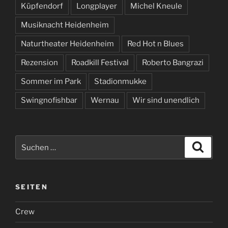
Küpfendorf
Longplayer
Michel Kneule
Musiknacht Heidenheim
Naturtheater Heidenheim
Red Hot n Blues
Rezension
Roadkill Festival
Roberto Bangrazi
Sommer im Park
Stadionmukke
Swingnofishbar
Wernau
Wir sind unendlich
Suchen
Suche
nach:
SEITEN
Crew