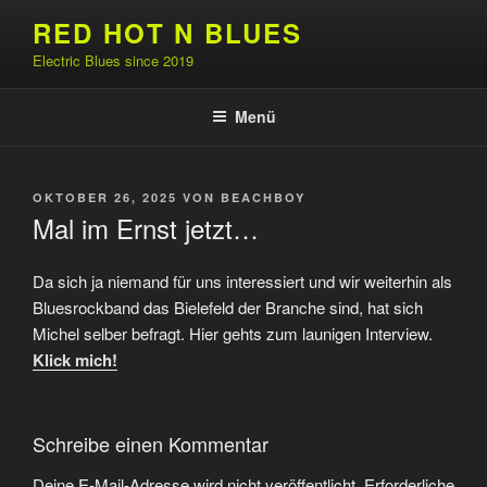
Zum
RED HOT N BLUES
Inhalt
Electric Blues since 2019
springen
Menü
VERÖFFENTLICHT
OKTOBER 26, 2025
VON
BEACHBOY
AM
Mal im Ernst jetzt…
Da sich ja niemand für uns interessiert und wir weiterhin als
Bluesrockband das Bielefeld der Branche sind, hat sich
Michel selber befragt. Hier gehts zum launigen Interview.
Klick mich!
Schreibe einen Kommentar
Deine E-Mail-Adresse wird nicht veröffentlicht.
Erforderliche