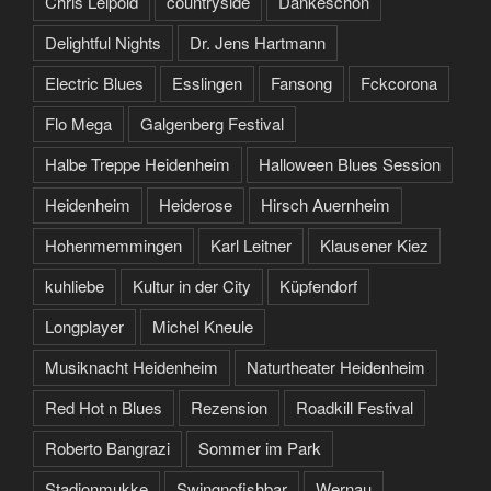
Chris Leipold
countryside
Dankeschön
Delightful Nights
Dr. Jens Hartmann
Electric Blues
Esslingen
Fansong
Fckcorona
Flo Mega
Galgenberg Festival
Halbe Treppe Heidenheim
Halloween Blues Session
Heidenheim
Heiderose
Hirsch Auernheim
Hohenmemmingen
Karl Leitner
Klausener Kiez
kuhliebe
Kultur in der City
Küpfendorf
Longplayer
Michel Kneule
Musiknacht Heidenheim
Naturtheater Heidenheim
Red Hot n Blues
Rezension
Roadkill Festival
Roberto Bangrazi
Sommer im Park
Stadionmukke
Swingnofishbar
Wernau