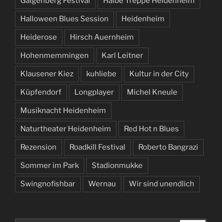
Galgenberg Festival
Halbe Treppe Heidenheim
Halloween Blues Session
Heidenheim
Heiderose
Hirsch Auernheim
Hohenmemmingen
Karl Leitner
Klausener Kiez
kuhliebe
Kultur in der City
Küpfendorf
Longplayer
Michel Kneule
Musiknacht Heidenheim
Naturtheater Heidenheim
Red Hot n Blues
Rezension
Roadkill Festival
Roberto Bangrazi
Sommer im Park
Stadionmukke
Swingnofishbar
Wernau
Wir sind unendlich