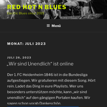
Zum
RED HOT N BLUES
Inhalt
Electric Blues since 2019
springen
Menü
MONAT:
JULI 2023
VERÖFFENTLICHT
JULI 26, 2023
AM
„Wir sind Unendlich“ ist online
Der 1. FC Heidenheim 1846 ist in die Bundesliga
aufgestiegen. Wir gratulieren mit diesem Song. Hört
rein. Ladet das Ding in eure Playlists. Wer uns
besonders unterstützen möchte, kann „wir sind
unendlich“ auf den gängigen Portalen kaufen. Wir
sagen schon vorab Dankeschön.