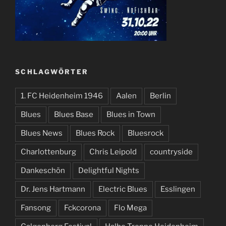
SCHLAGWÖRTER
1. FC Heidenheim 1946
Aalen
Berlin
Blues
Blues Base
Blues in Town
Blues News
Blues Rock
Bluesrock
Charlottenburg
Chris Leipold
countryside
Dankeschön
Delightful Nights
Dr. Jens Hartmann
Electric Blues
Esslingen
Fansong
Fckcorona
Flo Mega