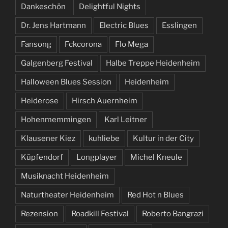
Dankeschön
Delightful Nights
Dr. Jens Hartmann
Electric Blues
Esslingen
Fansong
Fckcorona
Flo Mega
Galgenberg Festival
Halbe Treppe Heidenheim
Halloween Blues Session
Heidenheim
Heiderose
Hirsch Auernheim
Hohenmemmingen
Karl Leitner
Klausener Kiez
kuhliebe
Kultur in der City
Küpfendorf
Longplayer
Michel Kneule
Musiknacht Heidenheim
Naturtheater Heidenheim
Red Hot n Blues
Rezension
Roadkill Festival
Roberto Bangrazi