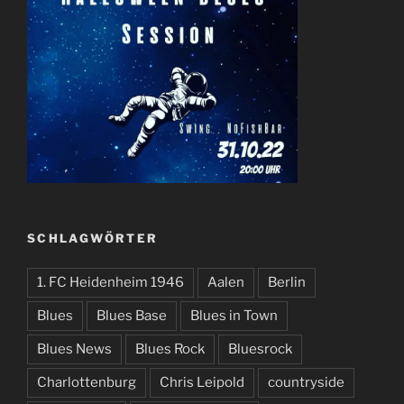
SCHLAGWÖRTER
1. FC Heidenheim 1946
Aalen
Berlin
Blues
Blues Base
Blues in Town
Blues News
Blues Rock
Bluesrock
Charlottenburg
Chris Leipold
countryside