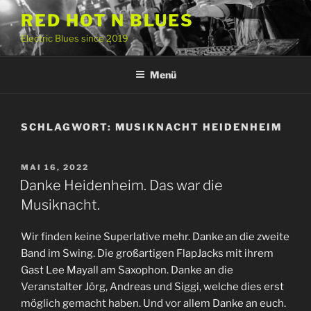
Zum
RED HOT N BLUES
Inhalt
Electric Blues since 2019
springen
Menü
SCHLAGWORT:
MUSIKNACHT HEIDENHEIM
VERÖFFENTLICHT
MAI 16, 2022
AM
Danke Heidenheim. Das war die
Musiknacht.
Wir finden keine Superlative mehr. Danke an die zweite
Band im Swing. Die großartigen FlapJacks mit ihrem
Gast Lee Mayall am Saxophon. Danke an die
Veranstalter Jörg, Andreas und Siggi, welche dies erst
möglich gemacht haben. Und vor allem Danke an euch.