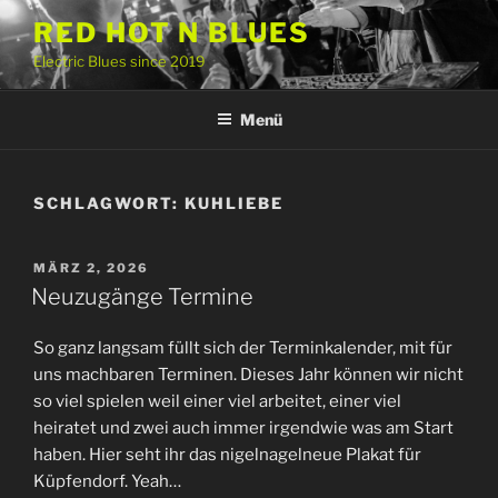
Zum
RED HOT N BLUES
Inhalt
Electric Blues since 2019
springen
Menü
SCHLAGWORT:
KUHLIEBE
VERÖFFENTLICHT
MÄRZ 2, 2026
AM
Neuzugänge Termine
So ganz langsam füllt sich der Terminkalender, mit für
uns machbaren Terminen. Dieses Jahr können wir nicht
so viel spielen weil einer viel arbeitet, einer viel
heiratet und zwei auch immer irgendwie was am Start
haben. Hier seht ihr das nigelnagelneue Plakat für
Küpfendorf. Yeah…