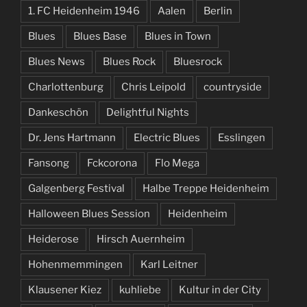
1. FC Heidenheim 1946
Aalen
Berlin
Blues
Blues Base
Blues in Town
Blues News
Blues Rock
Bluesrock
Charlottenburg
Chris Leipold
countryside
Dankeschön
Delightful Nights
Dr. Jens Hartmann
Electric Blues
Esslingen
Fansong
Fckcorona
Flo Mega
Galgenberg Festival
Halbe Treppe Heidenheim
Halloween Blues Session
Heidenheim
Heiderose
Hirsch Auernheim
Hohenmemmingen
Karl Leitner
Klausener Kiez
kuhliebe
Kultur in der City