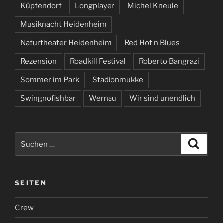
Küpfendorf
Longplayer
Michel Kneule
Musiknacht Heidenheim
Naturtheater Heidenheim
Red Hot n Blues
Rezension
Roadkill Festival
Roberto Bangrazi
Sommer im Park
Stadionmukke
Swingnofishbar
Wernau
Wir sind unendlich
Suchen
Suche
nach:
SEITEN
Crew