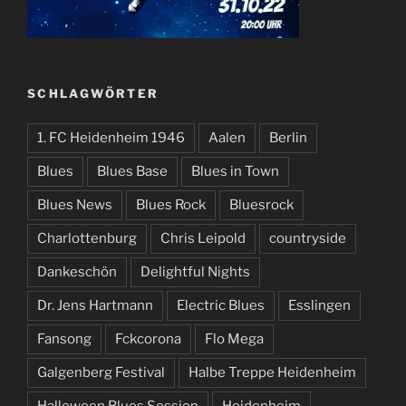
SCHLAGWÖRTER
1. FC Heidenheim 1946
Aalen
Berlin
Blues
Blues Base
Blues in Town
Blues News
Blues Rock
Bluesrock
Charlottenburg
Chris Leipold
countryside
Dankeschön
Delightful Nights
Dr. Jens Hartmann
Electric Blues
Esslingen
Fansong
Fckcorona
Flo Mega
Galgenberg Festival
Halbe Treppe Heidenheim
Halloween Blues Session
Heidenheim