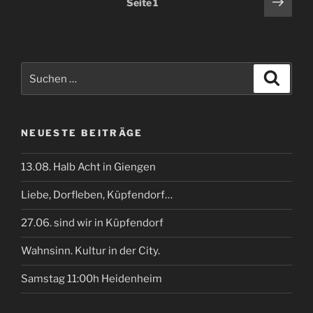
Näch
Seite
1
Seit
der
Beiträge
Suchen
Suche
nach:
NEUESTE BEITRÄGE
13.08. Halb Acht in Giengen
Liebe, Dorfleben, Küpfendorf…
27.06. sind wir in Küpfendorf
Wahnsinn. Kultur in der City.
Samstag 11:00h Heidenheim