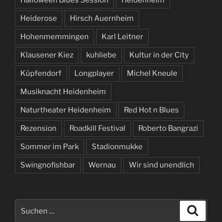
Heiderose
Hirsch Auernheim
Hohenmemmingen
Karl Leitner
Klausener Kiez
kuhliebe
Kultur in der City
Küpfendorf
Longplayer
Michel Kneule
Musiknacht Heidenheim
Naturtheater Heidenheim
Red Hot n Blues
Rezension
Roadkill Festival
Roberto Bangrazi
Sommer im Park
Stadionmukke
Swingnofishbar
Wernau
Wir sind unendlich
Suchen
Suche
nach: