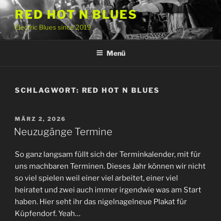
Zum
RED HOT N BLUES
Inhalt
Electric Blues since 2019
springen
Menü
SCHLAGWORT:
RED HOT N BLUES
VERÖFFENTLICHT
MÄRZ 2, 2026
AM
Neuzugänge Termine
So ganz langsam füllt sich der Terminkalender, mit für
uns machbaren Terminen. Dieses Jahr können wir nicht
so viel spielen weil einer viel arbeitet, einer viel
heiratet und zwei auch immer irgendwie was am Start
haben. Hier seht ihr das nigelnagelneue Plakat für
Küpfendorf. Yeah…