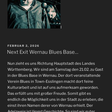
I
VERÖFFENTLICHT
FEBRUAR 2, 2026
AM
Next Exit Wernau Blues Base…
Nun zieht es uns Richtung Hauptstadt des Landes
Württemberg. Wir sind am Samstag den 21.02. zu Gast
in der Blues Base in Wernau. Der dort veranstaltende
Verein Blues in Town-Esslingen macht dort feine
Kulturarbeit und ist auf uns aufmerksam geworden.
Das erfüllt uns mit großer Freude. Somit gibt es
endlich die Möglichkeit uns in der Stadt zu erleben, die
einst ihren Namen derer von Wernau erhielt. Der
Adelzweig ist längst Geschichte. So sind wir guter