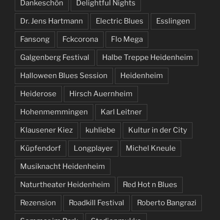
Dankeschön
Delightful Nights
Dr. Jens Hartmann
Electric Blues
Esslingen
Fansong
Fckcorona
Flo Mega
Galgenberg Festival
Halbe Treppe Heidenheim
Halloween Blues Session
Heidenheim
Heiderose
Hirsch Auernheim
Hohenmemmingen
Karl Leitner
Klausener Kiez
kuhliebe
Kultur in der City
Küpfendorf
Longplayer
Michel Kneule
Musiknacht Heidenheim
Naturtheater Heidenheim
Red Hot n Blues
Rezension
Roadkill Festival
Roberto Bangrazi