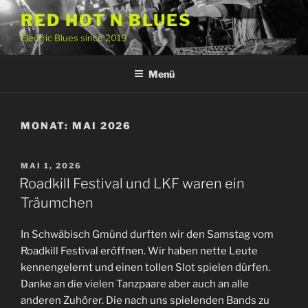
Zum
RED HOT N BLUES
Inhalt
Electric Blues since 2019
springen
Menü
MONAT:
MAI 2026
VERÖFFENTLICHT
MAI 1, 2026
AM
Roadkill Festival und LKF waren ein
Träumchen
In Schwäbisch Gmünd durften wir den Samstag vom
Roadkill Festival eröffnen. Wir haben nette Leute
kennengelernt und einen tollen Slot spielen dürfen.
Danke an die vielen Tanzpaare aber auch an alle
anderen Zuhörer. Die nach uns spielenden Bands zu