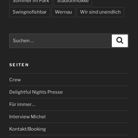
Sommer im Park
Stadionmukke
Swingnofishbar
Wernau
Wir sind unendlich
Suchen
Suche
nach:
SEITEN
Crew
Delightful Nights Presse
Für immer…
Interview Michel
Kontakt/Booking