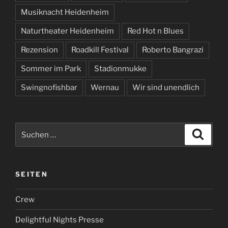
Musiknacht Heidenheim
Naturtheater Heidenheim
Red Hot n Blues
Rezension
Roadkill Festival
Roberto Bangrazi
Sommer im Park
Stadionmukke
Swingnofishbar
Wernau
Wir sind unendlich
Suchen
Suche
nach:
SEITEN
Crew
Delightful Nights Presse