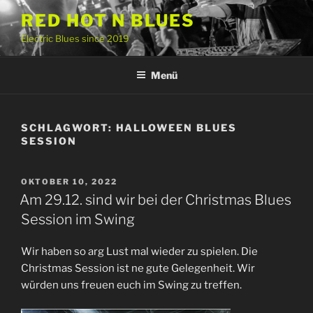
Zum
RED HOT N BLUES
Inhalt
Electric Blues since 2019
springen
Menü
SCHLAGWORT:
HALLOWEEN BLUES
SESSION
VERÖFFENTLICHT
OKTOBER 10, 2022
AM
Am 29.12. sind wir bei der Christmas Blues
Session im Swing
Wir haben so arg Lust mal wieder zu spielen. Die
Christmas Session ist ne gute Gelegenheit. Wir
würden uns freuen euch im Swing zu treffen.