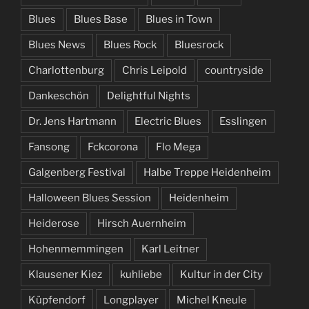
Blues
Blues Base
Blues in Town
Blues News
Blues Rock
Bluesrock
Charlottenburg
Chris Leipold
countryside
Dankeschön
Delightful Nights
Dr. Jens Hartmann
Electric Blues
Esslingen
Fansong
Fckcorona
Flo Mega
Galgenberg Festival
Halbe Treppe Heidenheim
Halloween Blues Session
Heidenheim
Heiderose
Hirsch Auernheim
Hohenmemmingen
Karl Leitner
Klausener Kiez
kuhliebe
Kultur in der City
Küpfendorf
Longplayer
Michel Kneule