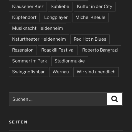
Klausener Kiez
kuhliebe
Kultur in der City
Küpfendorf
Longplayer
Michel Kneule
Musiknacht Heidenheim
Naturtheater Heidenheim
Red Hot n Blues
Rezension
Roadkill Festival
Roberto Bangrazi
Sommer im Park
Stadionmukke
Swingnofishbar
Wernau
Wir sind unendlich
Suchen
Suche
nach:
SEITEN