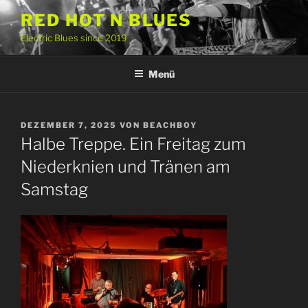
Zum
RED HOT N BLUES
Inhalt
Electric Blues since 2019
springen
Menü
VERÖFFENTLICHT
DEZEMBER 7, 2025
VON
BEACHBOY
AM
Halbe Treppe. Ein Freitag zum
Niederknien und Tränen am
Samstag