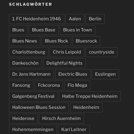
SCHLAGWÖRTER
1. FC Heidenheim 1946
Aalen
Berlin
Blues
Blues Base
Blues in Town
Blues News
Blues Rock
Bluesrock
Charlottenburg
Chris Leipold
countryside
Dankeschön
Delightful Nights
Dr. Jens Hartmann
Electric Blues
Esslingen
Fansong
Fckcorona
Flo Mega
Galgenberg Festival
Halbe Treppe Heidenheim
Halloween Blues Session
Heidenheim
Heiderose
Hirsch Auernheim
Hohenmemmingen
Karl Leitner