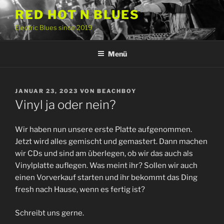
Zum
RED HOT N BLUES
Inhalt
Electric Blues since 2019
springen
Menü
VERÖFFENTLICHT
JANUAR 23, 2023
VON
BEACHBOY
AM
Vinyl ja oder nein?
Wir haben nun unsere erste Platte aufgenommen.
Jetzt wird alles gemischt und gemastert. Dann machen
wir CDs und sind am überlegen, ob wir das auch als
Vinylplatte auflegen. Was meint ihr? Sollen wir auch
einen Vorverkauf starten und ihr bekommt das Ding
fresh nach Hause, wenn es fertig ist?
Schreibt uns gerne.