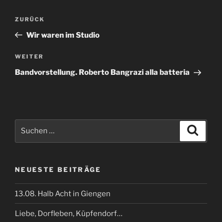
Beitragsnavigation
Vorheriger
ZURÜCK
Beitrag
Wir waren im Studio
Nächster
WEITER
Beitrag
Bandvorstellung. Roberto Bangrazi alla batteria
Suchen
Suche
nach:
NEUESTE BEITRÄGE
13.08. Halb Acht in Giengen
Liebe, Dorfleben, Küpfendorf…