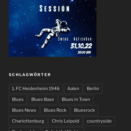
SCHLAGWÖRTER
1. FC Heidenheim 1946
Aalen
Berlin
Blues
Blues Base
Blues in Town
Blues News
Blues Rock
Bluesrock
Charlottenburg
Chris Leipold
countryside