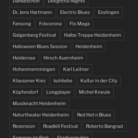
Dankeschön
Delightful Nights
Dr. Jens Hartmann
Electric Blues
Esslingen
Fansong
Fckcorona
Flo Mega
Galgenberg Festival
Halbe Treppe Heidenheim
Halloween Blues Session
Heidenheim
Heiderose
Hirsch Auernheim
Hohenmemmingen
Karl Leitner
Klausener Kiez
kuhliebe
Kultur in der City
Küpfendorf
Longplayer
Michel Kneule
Musiknacht Heidenheim
Naturtheater Heidenheim
Red Hot n Blues
Rezension
Roadkill Festival
Roberto Bangrazi
Sommer im Park
Stadionmukke