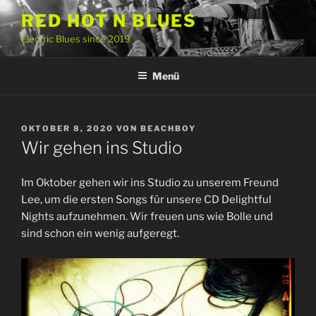
Zum
RED HOT N BLUES
Inhalt
Electric Blues since 2019
springen
Menü
VERÖFFENTLICHT
OKTOBER 8, 2020
VON
BEACHBOY
AM
Wir gehen ins Studio
Im Oktober gehen wir ins Studio zu unserem Freund
Lee, um die ersten Songs für unsere CD Delightful
Nights aufzunehmen. Wir freuen uns wie Bolle und
sind schon ein wenig aufgeregt.