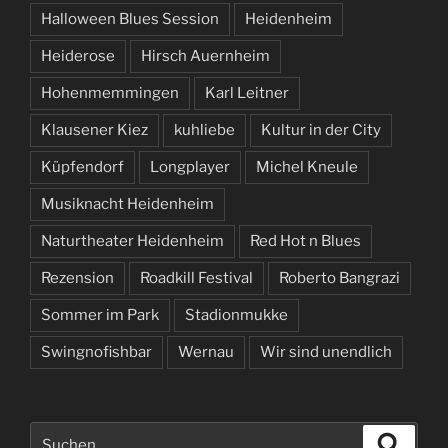
Halloween Blues Session
Heidenheim
Heiderose
Hirsch Auernheim
Hohenmemmingen
Karl Leitner
Klausener Kiez
kuhliebe
Kultur in der City
Küpfendorf
Longplayer
Michel Kneule
Musiknacht Heidenheim
Naturtheater Heidenheim
Red Hot n Blues
Rezension
Roadkill Festival
Roberto Bangrazi
Sommer im Park
Stadionmukke
Swingnofishbar
Wernau
Wir sind unendlich
Suchen
Suche