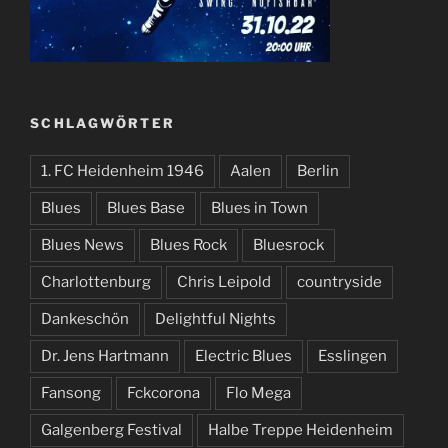
SCHLAGWÖRTER
1. FC Heidenheim 1946
Aalen
Berlin
Blues
Blues Base
Blues in Town
Blues News
Blues Rock
Bluesrock
Charlottenburg
Chris Leipold
countryside
Dankeschön
Delightful Nights
Dr. Jens Hartmann
Electric Blues
Esslingen
Fansong
Fckcorona
Flo Mega
Galgenberg Festival
Halbe Treppe Heidenheim